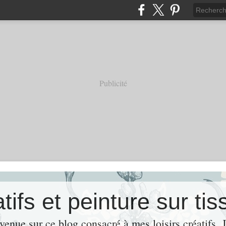
Publicité
venue sur ce blog consacré à mes loisirs créatifs. 