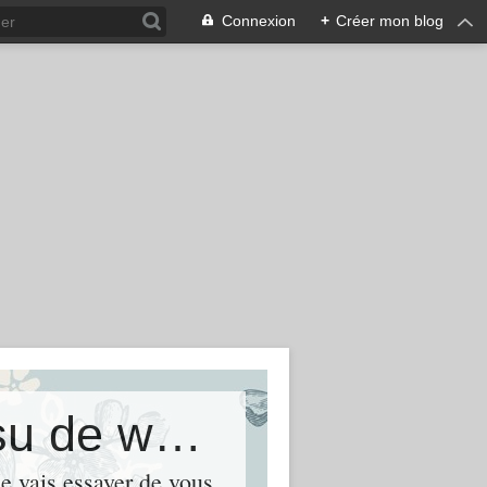
Connexion
+
Créer mon blog
loisirs créatifs et peinture sur tissu de wassila
Je vais essayer de vous