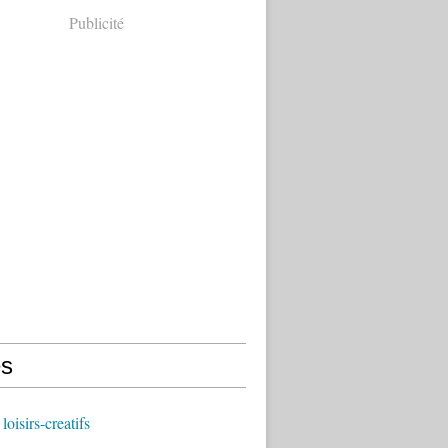
Publicité
s
oisirs-creatifs