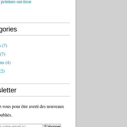
peinture-sur-tissu
gories
s
(7)
(7)
ns
(4)
(2)
letter
vous pour être averti des nouveaux
publiés.